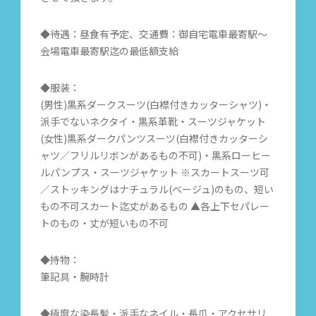
◆待遇：昼食有予定、交通費：御自宅電車最寄駅〜
会場電車最寄駅迄の最低額支給
◆服装：
(男性)黒系ダークスーツ(白襟付きカッターシャツ)・
派手でないネクタイ・黒系革靴・スーツジャケット
(女性)黒系ダークパンツスーツ(白襟付きカッターシ
ャツ／フリルリボンがあるもの不可)・黒系ローヒー
ルパンプス・スーツジャケット ※スカートスーツ可
／ストッキングはナチュラル(ベージュ)のもの、短い
もの不可スカート迄丈があるもの ▲各上下セパレー
トのもの・丈が短いもの不可
◆持物：
筆記具・腕時計
◆極度な染長髪・派手なネイル・長爪・アクセサリ