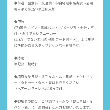
◆待遇：昼食有、交通費：御自宅電車最寄駅〜会場
電車最寄駅迄の最低額支給
◆服装：
(下)黒チノパン・黒綿パン・(ダメージ系・七分丈不
可)・派手でないスニーカー
(上)派手でない無地の服装(フード付不可)、上に現地
に準備があるスタッフジャンパー着用予定。
◆持物：
筆記具・腕時計
◆極度な染長髪・派手なネイル・長爪・アクセサリ
ー・タトゥー・香水・髭はお控えください
（ヘアーカラーレベル10まで可）
◆御応募の際は、ご登録フォームの「お仕事日・イ
ベント名」に「運動会」ご入力お願いいたします。