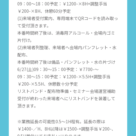
09：00～18：00予定：￥1200-×8H+調整手当
￥200-×8H、休憩60分予定
(1)来場者受付案内、専用端末でQRコードを読み取っ
て受付頂きます。
本番時間終了後は、消毒用アルコール・会場内ゴミ
片付け。
(2)来場者列整理、来場者へ会場内パンフレット・水
配布、
本番時間終了後は備品・パンフレット・水の片づけ
6/27(土)09：30～15：00予定：￥7700-～
09：30～15：00予定：￥1200-×5.5H+調整手当
￥200-×5.5H、休憩数十分予定
リストバンド・配布物準備・セミナー会場運営補助
受付が終わった来場者へにリストバンドを装着して
頂きます。
※業務延長の可能性0.5～1H程有。延長の際は
￥1400-／H、8H以降は￥1500-+調整手当￥200-、