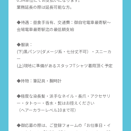
0.5H単位にてお支払いになります。
業務延長の際は延長可能な方。
◆待遇：昼食手当有、交通費：御自宅電車最寄駅〜
会場電車最寄駅迄の最低額支給
◆服装：
(下)黒パンツ(ダメージ系・七分丈不可）・スニーカ
ー
(上)現地に準備があるスタッフTシャツ着用頂く予定
◆持物：筆記具・腕時計
◆極度な染長髪・派手なネイル・長爪・アクセサリ
ー・タトゥー・香水・髭はお控えください
（ヘアーカラーレベル10まで可）
◆御応募の際は、ご登録フォームの「お仕事日・イ