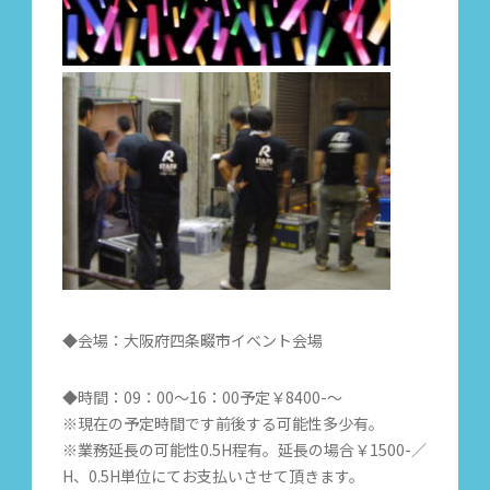
◆会場：大阪府四条畷市イベント会場
◆時間：09：00～16：00予定￥8400-～
※現在の予定時間です前後する可能性多少有。
※業務延長の可能性0.5H程有。延長の場合￥1500-／
H、0.5H単位にてお支払いさせて頂きます。