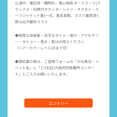
公演中：筆記具・腕時計、黒or紺系ダークスーツ(ス
ラックス・白襟付きカッターシャツ・ネクタイ・ス
ーツジャケット要)一式、黒系革靴、マスク着用頂く
際は白不織布マスク
◆極度な染長髪・派手なネイル・長爪・アクセサリ
ー・タトゥー・香水・髭はお控えください
（ヘアーカラーレベル10まで可）
◆御応募の際は、ご登録フォームの「お仕事日・イ
ベント名」に「1/18(日)大阪府四条畷市コンサー
ト」とご入力お願いいたします。
エントリー