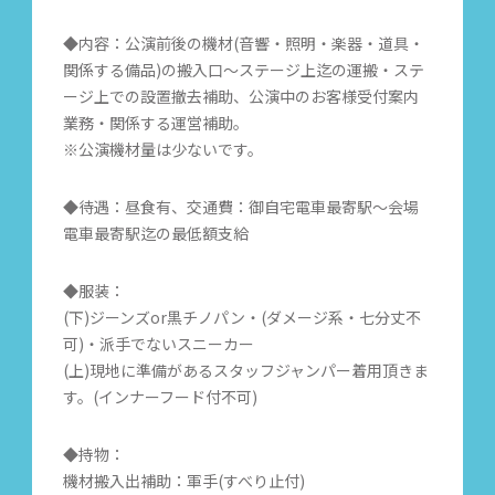
◆内容：公演前後の機材(音響・照明・楽器・道具・
関係する備品)の搬入口～ステージ上迄の運搬・ステ
ージ上での設置撤去補助、公演中のお客様受付案内
業務・関係する運営補助。
※公演機材量は少ないです。
◆待遇：昼食有、交通費：御自宅電車最寄駅〜会場
電車最寄駅迄の最低額支給
◆服装：
(下)ジーンズor黒チノパン・(ダメージ系・七分丈不
可)・派手でないスニーカー
(上)現地に準備があるスタッフジャンパー着用頂きま
す。(インナーフード付不可)
◆持物：
機材搬入出補助：軍手(すべり止付)