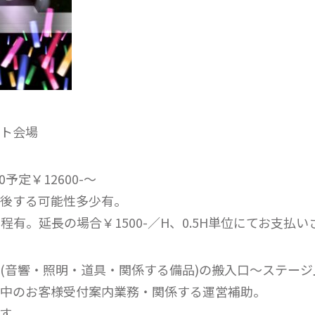
ト会場
0予定￥12600-～
後する可能性多少有。
H程有。延長の場合￥1500-／H、0.5H単位にてお支払
(音響・照明・道具・関係する備品)の搬入口～ステー
中のお客様受付案内業務・関係する運営補助。
す。