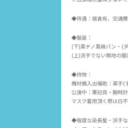
◆待遇：昼食有、交通費
◆服装：
(下)黒チノ黒綿パン・
(上)派手でない無地の服
◆持物：
機材搬入出補助：軍手(
公演中：筆記具・腕時計
マスク着用頂く際は白不
◆極度な染長髪・派手な