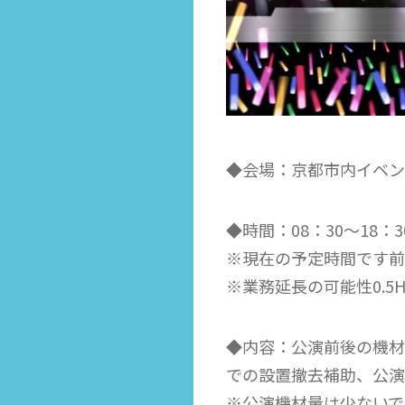
◆会場：京都市内イベン
◆時間：08：30～18：3
※現在の予定時間です前
※業務延長の可能性0.5
◆内容：公演前後の機材
での設置撤去補助、公演
※公演機材量は少ないで