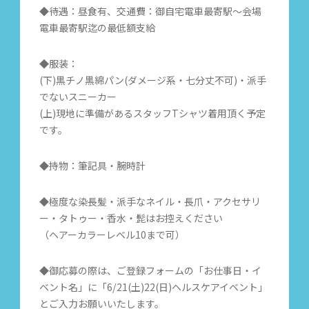
◆待遇：昼食有、交通費：御自宅電車最寄駅〜会場
電車最寄駅迄の最低額支給
◆服装：
(下)黒チノ黒綿パン(ダメージ系・七分丈不可)・派手
でないスニーカー
(上)現地に準備があるスタッフTシャツ着用頂く予定
です。
◆持物：筆記具・腕時計
◆極度な染長髪・派手なネイル・長爪・アクセサリ
ー・タトゥー・香水・髭はお控えください
（ヘアーカラーレベル10まで可）
◆御応募の際は、ご登録フォームの「お仕事日・イ
ベント名」に「6/21(土)22(日)ヘルスケアイベント」
とご入力お願いいたします。