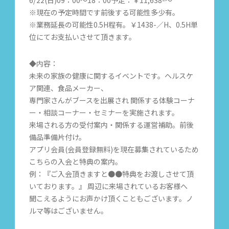
6/22(日)09：00～18：00予定：￥11,638-～
※現在の予定時間です前後する可能性多少有。
※業務延長の可能性0.5H程有。￥1438-／H、0.5H単
位にてお支払いさせて頂きます。
◆内容：
未来の家族の健康に関するイベントです。ヘルスケ
ア関連、食品メーカー、
専門家さんがブースを出展され 関係する体験コーナ
ー・相談コーナー・セミナーを実施されます。
来場される方の受付案内・関係する運営補助。前後
備品準備片付け。
アプリ会員(会員登録無料)を現在募集されているため
こちらの入会と特典の案内。
例：『ご入会頂きますと●●特典をお渡しさせて頂
いております。』 周辺に来場されているお客様へ
聞こえるようにお声かけ頂くこともございます。ノ
ルマ等はございません。