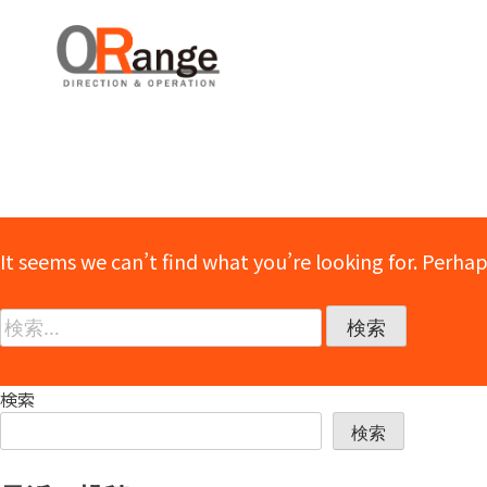
It seems we can’t find what you’re looking for. Perhap
検
索:
検索
検索